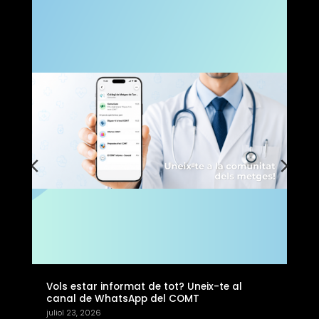
Pla d’Esports – Tuna Tour, nada entre
tonyines
juliol 6, 2026