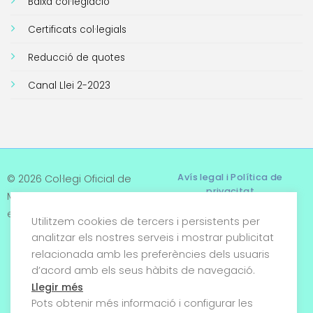
Baixa col·legiació
Certificats col·legials
Reducció de quotes
Canal Llei 2-2023
Avís legal i Política de
© 2026 Col·legi Oficial de
privacitat
Metges de Tarragona. Tots
els drets reservats
Utilitzem cookies de tercers i persistents per
Termes i condicions
analitzar els nostres serveis i mostrar publicitat
relacionada amb les preferències dels usuaris
Política de cookies
d’acord amb els seus hàbits de navegació.
Condicions generals de
Llegir més
venda
Pots obtenir més informació i configurar les