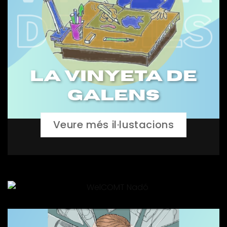
La VINYETA de
GALENS
Veure més il·lustacions