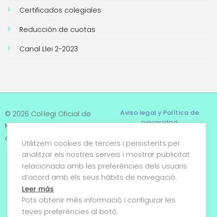
Certificados colegiales
Reducción de cuotas
Canal Llei 2-2023
Aviso legal y Política de
© 2026 Col·legi Oficial de
privacidad
Metges de Tarragona. Tots
els drets reservats
Utilitzem cookies de tercers i persistents per
Términos y condiciones
analitzar els nostres serveis i mostrar publicitat
relacionada amb les preferències dels usuaris
Política de cookies
d’acord amb els seus hàbits de navegació.
Condiciones generales de
Leer más
venta
Pots obtenir més informació i configurar les
teves preferències al botó.