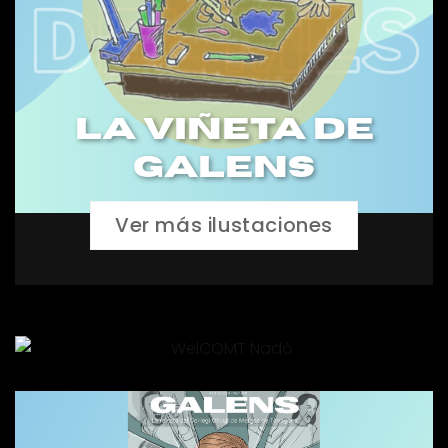
La VIñETA de
GALENS
Ver más ilustaciones